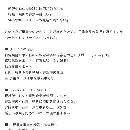
「経理や勤怠の整理に時間が取られる」
「行政手続きの書類が難しい」
「SNSやホームページの更新が続かない」
といったご相談をいただくことが増えたため、 日常業務の負担を軽くするサ
ポートとしてサービス化しました。
■ サービスの内容
日常業務の中で特にご相談の多い内容を中心にサポートしています。
経理事務サポート（証憑整理・入力補助）
勤怠集計サポート
行政手続きの資料整理・書類作成補助
※ 詳細ページは現在準備中です。
■ こんな方におすすめです
現場が忙しくて事務作業が後回しになる
書類作成や行政手続きに時間を取られたくない
SNSやホームページの更新が止まりがち
新しい事業を始めたいが、準備が進まない
■ 小規模な事業を経営する皆様へ